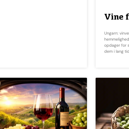
Vine 
Ungarn: vinverdenens bedst bevarede
hemmelighed 
opdager for 
dem i lang ti