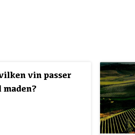
ndre vinlande
vilken vin passer
il maden?