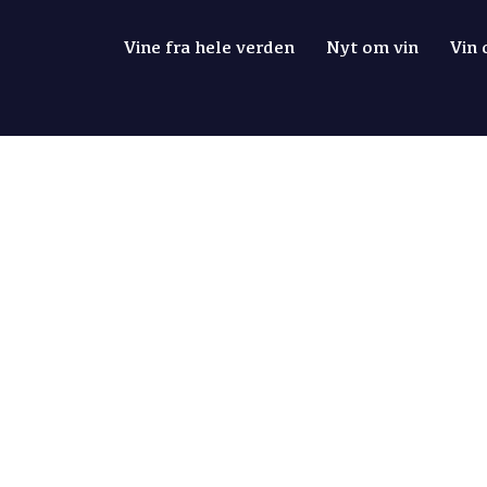
Vine fra hele verden
Nyt om vin
Vin