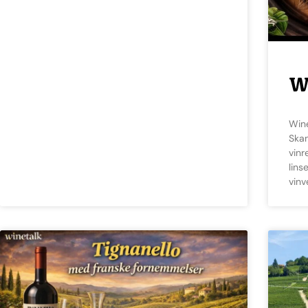
W
Winetalk Lens Velkommen til WineTalk Lens
Skan
vinr
lins
vinv