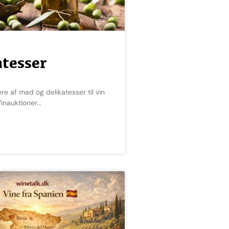
atesser
inauktioner