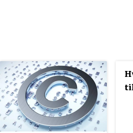
A
H
t