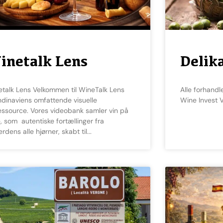
inetalk Lens
Delik
Alle forhandlere af mad og delikatesser til vin
dinaviens omfattende visuelle
Wine Invest V
essource. Vores videobank samler vin på
e, som autentiske fortællinger fra
erdens alle hjørner, skabt til