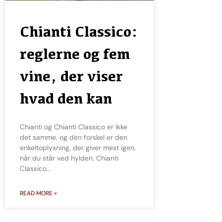
Chianti Classico:
reglerne og fem
vine, der viser
hvad den kan
Chianti og Chianti Classico er ikke
det samme, og den forskel er den
enkeltoplysning, der giver mest igen,
når du står ved hylden. Chianti
Classico
READ MORE »