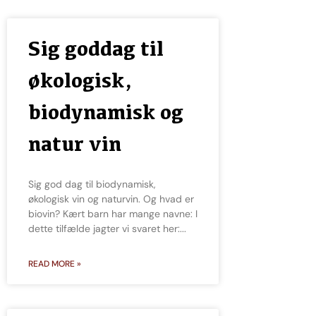
Sig goddag til
økologisk,
biodynamisk og
natur vin
Sig god dag til biodynamisk,
økologisk vin og naturvin. Og hvad er
biovin? Kært barn har mange navne: I
dette tilfælde jagter vi svaret her:
READ MORE »