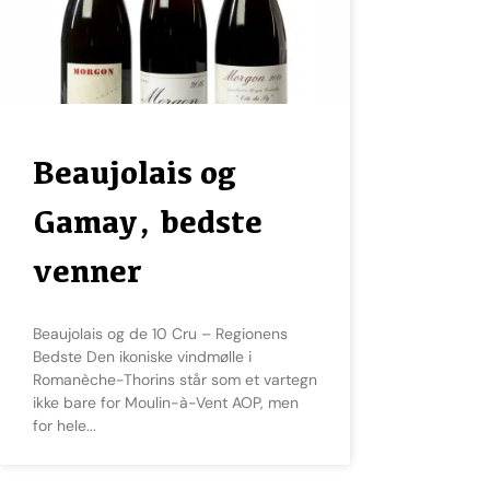
Beaujolais og
Gamay, bedste
venner
Beaujolais og de 10 Cru – Regionens
Bedste Den ikoniske vindmølle i
Romanèche-Thorins står som et vartegn
ikke bare for Moulin-à-Vent AOP, men
for hele