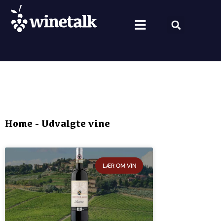
Vine fra hele verden
Nyt om vin
Vin og mad
Om Winetalk
Home
-
Udvalgte vine
LÆR OM VIN