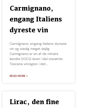
Carmignano,
engang Italiens
dyreste vin
Carmignano, engang Italiens dyreste
vin og stadig meget dejlig
Carmignano er en af ​​de mindre
kendte DOCG lavet i den berømte
Toscana vinregion i det
READ MORE »
Lirac, den fine