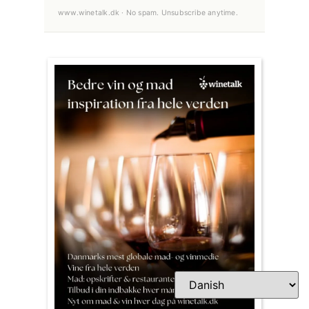
www.winetalk.dk · No spam. Unsubscribe anytime.