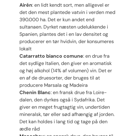
Airén
: en lidt kendt sort, men alligevel er
det den mest plantede vatvin i verden med
390.000 ha. Det er kun andet end
sultanaen. Dyrket næsten udelukkende i
Spanien, plantes det i en lav densitet og
producerer en tør hvidvin, der konsumeres
lokalt
Catarratto bianco comune
: en drue fra
det sydlige Italien, den giver en aromatisk
og høj alkohol (14% af volumen) vin. Det er
en af ​​de druesorter, der bruges til at
producere Marsala og Madeira
Chenin Blanc
: en fransk drue fra Loire-
dalen, den dyrkes også i Sydafrika. Det
giver en meget frugtagtig vin, undertiden
mineralsk, tør eller sød afhængig af jorden.
Det kan holdes i lang tid og tage på den
ædle råd