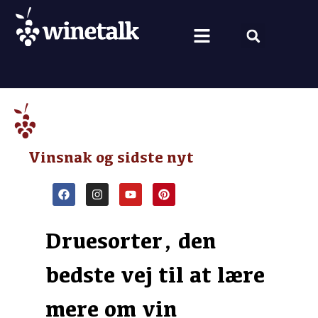
Vine fra hele verden
Nyt om vin
Vin og mad
Om Winetalk
Vinsnak og sidste nyt
Druesorter, den
bedste vej til at lære
mere om vin