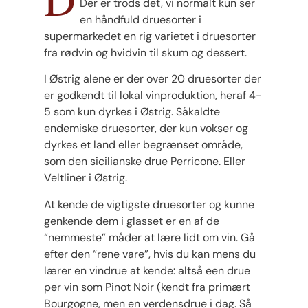
Der er trods det, vi normalt kun ser
en håndfuld druesorter i
supermarkedet en rig varietet i druesorter
fra rødvin og hvidvin til skum og dessert.
I Østrig alene er der over 20 druesorter der
er godkendt til lokal vinproduktion, heraf 4-
5 som kun dyrkes i Østrig. Såkaldte
endemiske druesorter, der kun vokser og
dyrkes et land eller begrænset område,
som den sicilianske drue Perricone. Eller
Veltliner i Østrig.
At kende de vigtigste druesorter og kunne
genkende dem i glasset er en af de
“nemmeste” måder at lære lidt om vin. Gå
efter den “rene vare”, hvis du kan mens du
lærer en vindrue at kende: altså een drue
per vin som Pinot Noir (kendt fra primært
Bourgogne, men en verdensdrue i dag. Så