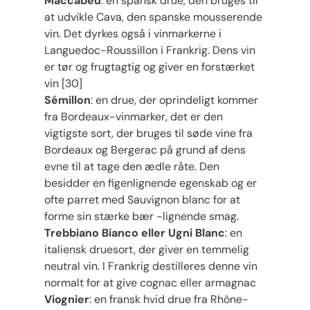
Maccabeu
: en spansk drue, den bruges til
at udvikle Cava, den spanske mousserende
vin. Det dyrkes også i vinmarkerne i
Languedoc-Roussillon i Frankrig. Dens vin
er tør og frugtagtig og giver en forstærket
vin [30]
Sémillon
: en drue, der oprindeligt kommer
fra Bordeaux-vinmarker, det er den
vigtigste sort, der bruges til søde vine fra
Bordeaux og Bergerac på grund af dens
evne til at tage den ædle råte. Den
besidder en figenlignende egenskab og er
ofte parret med Sauvignon blanc for at
forme sin stærke bær -lignende smag.
Trebbiano Bianco eller Ugni Blanc
: en
italiensk druesort, der giver en temmelig
neutral vin. I Frankrig destilleres denne vin
normalt for at give cognac eller armagnac
Viognier
: en fransk hvid drue fra Rhône-