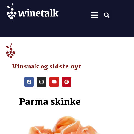
Vine fra hele verden
Nyt om vin
Vin og mad
Om Winetalk
Vinsnak og sidste nyt
Parma skinke