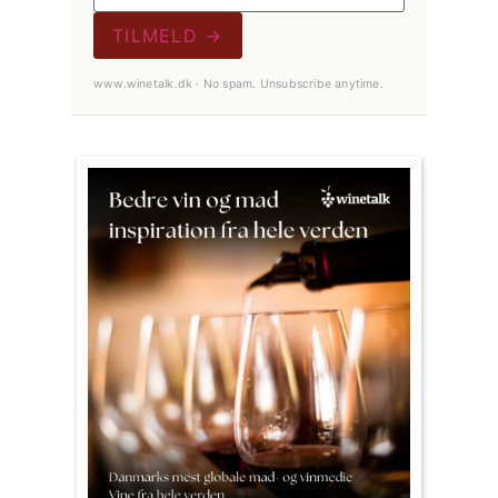
TILMELD →
www.winetalk.dk · No spam. Unsubscribe anytime.